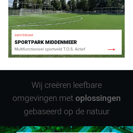
AMSTERDAM
SPORTPARK MIDDENMEER
Multifunctioneel sportveld T.O.S. Actief
Wij creëren leefbare
omgevingen met
oplossingen
gebaseerd op de natuur