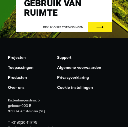
GEBRUIK VAN
RUIMTE
BEKIJK ONZE TOEPASSINGEN
Projecten
Support
Toepassingen
Algemene voorwaarden
Producten
Privacyverklaring
Over ons
Cookie instellingen
Kattenburgerstraat 5
gebouw 003-B
1018 JA Amsterdam (NL)
T.
+31 (0)20 4117175
E.
info@newurbanstandard.nl