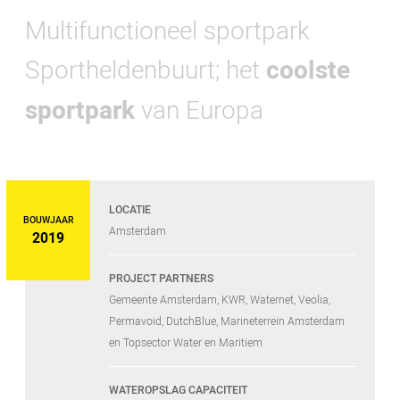
Multifunctioneel sportpark
Sportheldenbuurt; het
coolste
sportpark
van Europa
LOCATIE
BOUWJAAR
Amsterdam
2019
PROJECT PARTNERS
Gemeente Amsterdam, KWR, Waternet, Veolia,
Permavoid, DutchBlue, Marineterrein Amsterdam
en Topsector Water en Maritiem
WATEROPSLAG CAPACITEIT