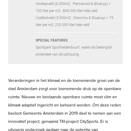
Hockeyveld (6.000m2 : Permavoid & BlueLay) =
100 liter per m2 , 600.000 liter hele veld
Voetbalveld (3.000m2 : Drainmix & BlueLay) = 75
liter per m2, 225.000 liter hele veld
SPECIAL FEATURES
Sportpark Sportheldenbuurt: water als belangrijk
onderdeel van de oplossing
Veranderingen in het klimaat en de toenemende groei van de
stad Amsterdam zorgt voor toenemende druk op de openbare
ruimte. Nieuwe en bestaande openbare ruimte moet slim en
klimaat adaptief ingericht en beheerd worden. Om deze reden
besloot Gemeente Amsterdam in 2019 deel te nemen aan een
innovatief project, genaamd TKI-project CitySports. Er is
uitvoerig onderzoek gedaan naar
de potentie van