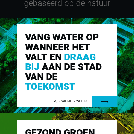
gebaseerd op de natuur
VANG WATER OP
WANNEER HET
VALT EN
DRAAG
BIJ
AAN DE STAD
VAN DE
TOEKOMST
JA, IK WIL MEER WETEN!
GEZOND GROEN,