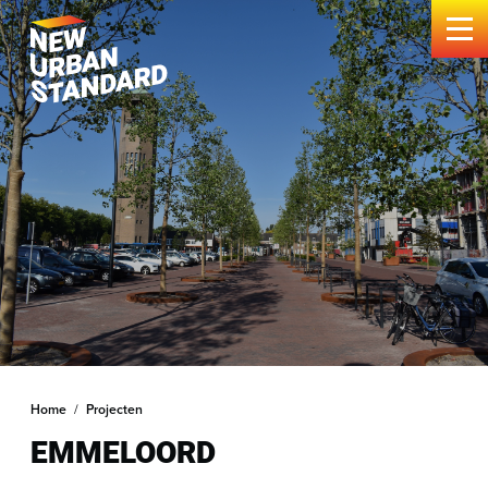
Home
Huidige pagina: Emmeloord
Projecten
EMMELOORD