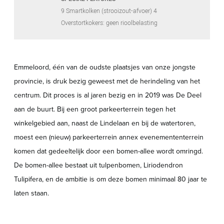
9 Smartkolken (strooizout-afvoer) 4
Overstortkokers: geen rioolbelasting
Emmeloord, één van de oudste plaatsjes van onze jongste
provincie, is druk bezig geweest met de herindeling van het
centrum. Dit proces is al jaren bezig en in 2019 was De Deel
aan de buurt. Bij een groot parkeerterrein tegen het
winkelgebied aan, naast de Lindelaan en bij de watertoren,
moest een (nieuw) parkeerterrein annex evenemententerrein
komen dat gedeeltelijk door een bomen-allee wordt omringd.
De bomen-allee bestaat uit tulpenbomen, Liriodendron
Tulipifera, en de ambitie is om deze bomen minimaal 80 jaar te
laten staan.