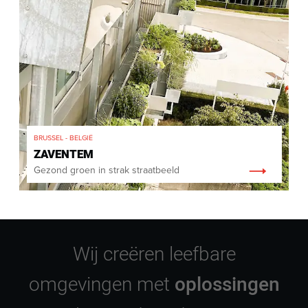
BRUSSEL - BELGIË
ZAVENTEM
Gezond groen in strak straatbeeld
Wij creëren leefbare
omgevingen met
oplossingen