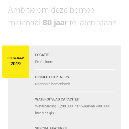
Ambitie om deze bomen
minimaal
80 jaar
te laten staan
LOCATIE
BOUWJAAR
Emmeloord
2019
PROJECT PARTNERS
Nationale bomenbank
WATEROPSLAG CAPACITEIT
Waterberging 1.200.000 liter (waarvan 400.000
liter tijdelijk)
SPECIAL FEATURES